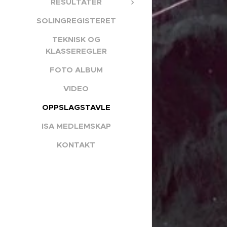
RESULTATER
SOLINGREGISTERET
TEKNISK OG
KLASSEREGLER
FOTO ALBUM
VIDEO
OPPSLAGSTAVLE
ISA MEDLEMSKAP
KONTAKT