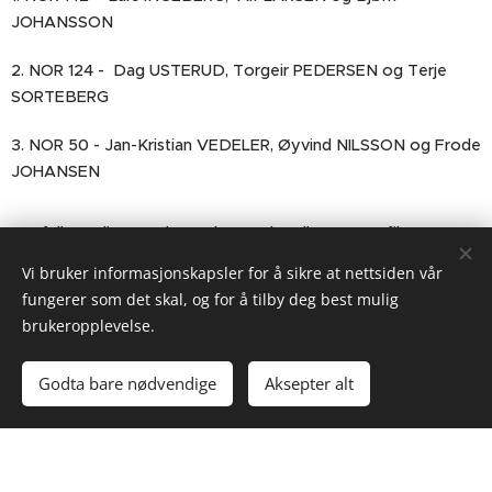
JOHANSSON
2. NOR 124 - Dag USTERUD, Torgeir PEDERSEN og Terje
SORTEBERG
3. NOR 50 - Jan-Kristian VEDELER, Øyvind NILSSON og Frode
JOHANSEN
For fullstendige resultater, last ned vedlagte PDF fil:
Vi bruker informasjonskapsler for å sikre at nettsiden vår
fungerer som det skal, og for å tilby deg best mulig
LAST NED NM 2021.pdf
brukeropplevelse.
Godta bare nødvendige
Aksepter alt
2025 © Norsk Solingklubb
Org nr: 923 728 473
Utgiver:
Rune Johansen